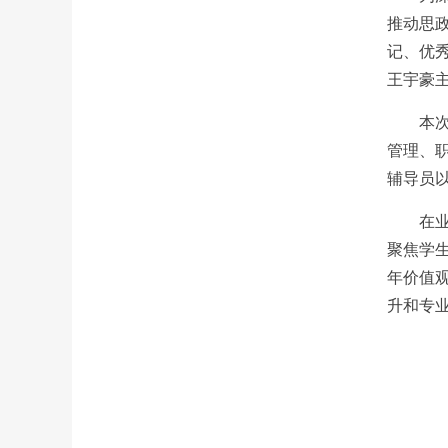
推动思
记、优
王宇豪
本
管理、
辅导员
在
聚焦学
年价值
升和专