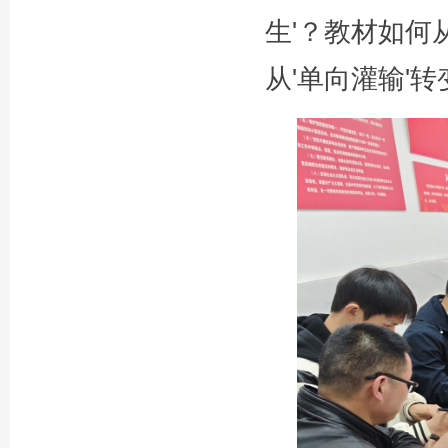
生'？教材如何
从'单向灌输'转